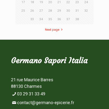
17
18
19
20
21
22
23
24
25
26
27
28
29
30
31
32
33
34
35
36
37
38
Next page
Germano Sapori Italia
21 rue Maurice Barres
88130 Charmes
03 29 31 33 49
contact@germano-epicerie.fr