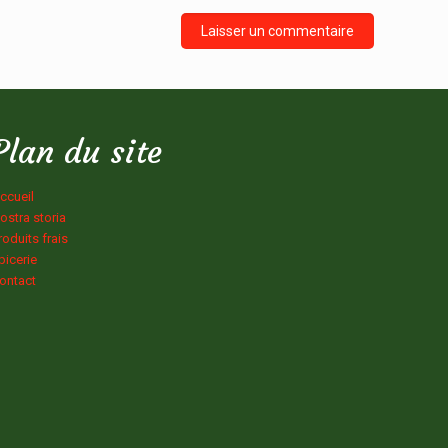
Plan du site
ccueil
ostra storia
roduits frais
picerie
ontact