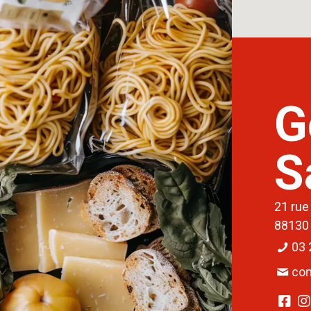
G
S
21 rue
88130
03 
con