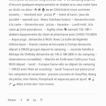
d’encore quelques emplacements et chalets si tu veux reste faire
un dodo ou deux ! ⛺️ 🚐 🏠 🛌 🍛 Côté bistrot nous sommes
ouverts ; – Vendredi soir : pizza 🍕 – belot et tarot / jeux de
société – samedi soir : Menu fraîcheur bistrot – dimanche midi :
à la carte – dimanche soir : pizza – karaoke – Lundi midi : à la
carte ⛳️ Coté animations : – Agility chien 🐕 samedi 15h-18h +
ateliers équipements du chien et pharmacie avec CHIEN TOI BIEN
– Aqua yoga : dimanche à 9h30. Avec La bulle de légèreté
d’Anne-laure – Rando canine et brocante à Cornay dimanche
départ à 09h30 groupé depuis le camping. – Journée famille à
Abbaye de Chéhéry dimanche de 14h à 18h (800 m du camping –
réservations conseillée) – Marche en forêt avec Café pour Tous
9h30 départ – lundi – Escape Game vélo au départ du camping
– 09h30 avec Plein air coaching – lundi Toujours sur place pour
les campeurs et vacanciers : piscine couverte et chauffée, étang
de pêche, mini ferme, Pumptrack et espaces jeux et sport. ⚽️ 🪀
🥏 🛹 Allez à très vite ! Voir moins
Share