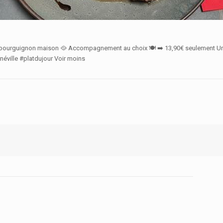
f bourguignon maison 🥘 Accompagnement au choix 🍽️ ➡️ 13,90€ seulement Une
unéville #platdujour Voir moins