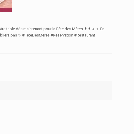
e table dès maintenant pour la Fête des Mères 👨‍👩‍👧‍👦 En
 n’oubliera pas ✨ #FeteDesMeres #Reservation #Restaurant