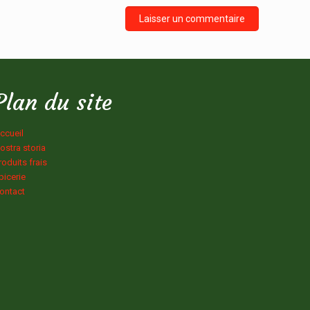
Plan du site
ccueil
ostra storia
roduits frais
picerie
ontact