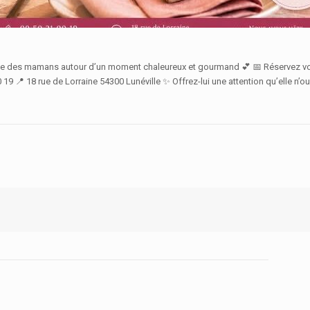
lle des mamans autour d’un moment chaleureux et gourmand 💕 📅 Réservez votr
 00 19 📍 18 rue de Lorraine 54300 Lunéville ✨ Offrez-lui une attention qu’elle