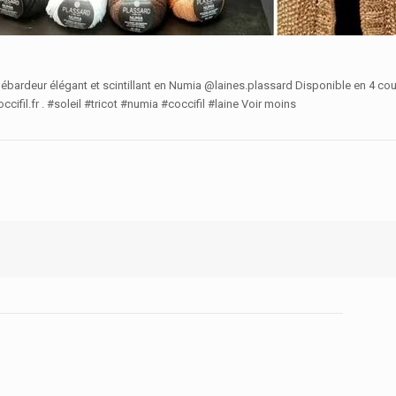
it débardeur élégant et scintillant en Numia @laines.plassard Disponible en 4 coule
cifil.fr . #soleil #tricot #numia #coccifil #laine Voir moins