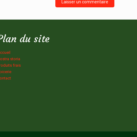
Plan du site
ccueil
ostra storia
roduits frais
picerie
ontact