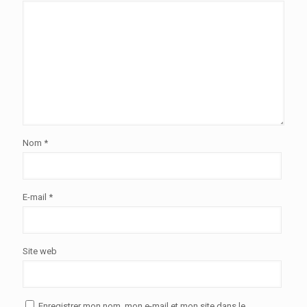
Nom
*
E-mail
*
Site web
Enregistrer mon nom, mon e-mail et mon site dans le