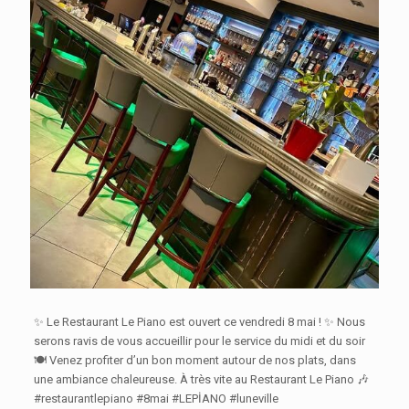
✨ Le Restaurant Le Piano est ouvert ce vendredi 8 mai ! ✨ Nous
serons ravis de vous accueillir pour le service du midi et du soir
🍽️ Venez profiter d’un bon moment autour de nos plats, dans
une ambiance chaleureuse. À très vite au Restaurant Le Piano 🎶
#restaurantlepiano #8mai #LEPİANO #luneville