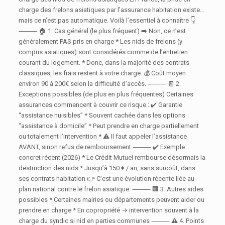
charge des frelons asiatiques par l’assurance habitation existe…
mais ce n’est pas automatique. Voilà l’essentiel à connaître 👇
⸻ 🏠 1. Cas général (le plus fréquent) ➡️ Non, ce n’est
généralement PAS pris en charge * Les nids de frelons (y
compris asiatiques) sont considérés comme de l’entretien
courant du logement. * Donc, dans la majorité des contrats
classiques, les frais restent à votre charge. 💰 Coût moyen :
environ 90 à 200€ selon la difficulté d’accès. ⸻ 🧾 2.
Exceptions possibles (de plus en plus fréquentes) Certaines
assurances commencent à couvrir ce risque : ✔️ Garantie
“assistance nuisibles” * Souvent cachée dans les options
“assistance à domicile” * Peut prendre en charge partiellement
ou totalement l’intervention * ⚠️ Il faut appeler l’assistance
AVANT, sinon refus de remboursement ⸻ ✔️ Exemple
concret récent (2026) * Le Crédit Mutuel rembourse désormais la
destruction des nids * Jusqu’à 150 € / an, sans surcoût, dans
ses contrats habitation 👉 C’est une évolution récente liée au
plan national contre le frelon asiatique. ⸻ 🏢 3. Autres aides
possibles * Certaines mairies ou départements peuvent aider ou
prendre en charge * En copropriété → intervention souvent à la
charge du syndic si nid en parties communes ⸻ ⚠️ 4. Points