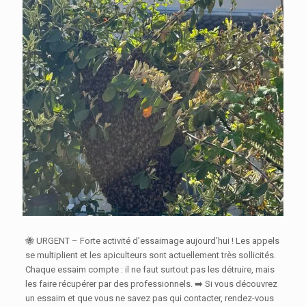
🐝 URGENT – Forte activité d’essaimage aujourd’hui ! Les appels
se multiplient et les apiculteurs sont actuellement très sollicités.
Chaque essaim compte : il ne faut surtout pas les détruire, mais
les faire récupérer par des professionnels. ➡️ Si vous découvrez
un essaim et que vous ne savez pas qui contacter, rendez-vous