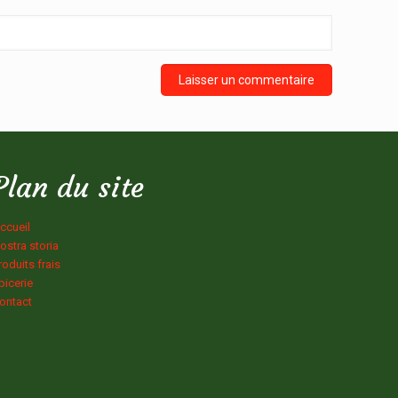
Plan du site
ccueil
ostra storia
roduits frais
picerie
ontact