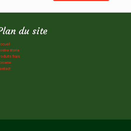
Plan du site
ccueil
ostra storia
roduits frais
picerie
ontact