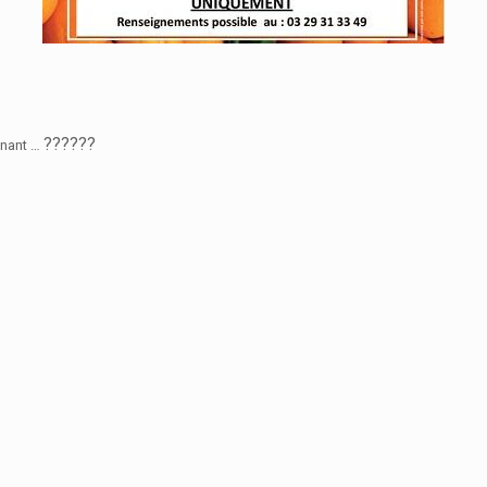
?
?
?
?
?
?
enant …