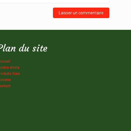
Plan du site
ccueil
ostra storia
roduits frais
picerie
ontact