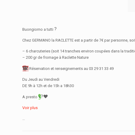
?
Buongiorno a tutti
Chez GERMANO la RACLETTE est a partir de 7€ par personne, soit
– 6 charcuteries (soit 14 tranches environ coupées dans la traditi
– 200 gr de fromage à Raclette Nature
☎
Réservation et renseignements au 03 29 31 33 49
Du Jeudi au Vendredi
DE 9h à 12h et de 15h a 18h30
?
?
❤️
A presto
Voir plus
…