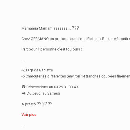
?
?
?
Mamamia Mamamiaaaaaaa …
Chez GERMANO on propose aussi des Plateaux Raclette à partir d
Part pour 1 personne c’est toujours :
…
-200 gr de Raclette
-6 Charcuteries différentes (environ 14 tranches coupées finement 
☎️
Réservations au 03 29 31 33 49
➡️
Du Jeudi au Samedi
??
??
??
A presto
Voir plus
…