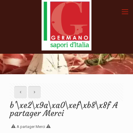
b’\xe2\x9a\xa0\xef\xb8\x8f A
partager Merci
⚠️
⚠️
A partager Merci