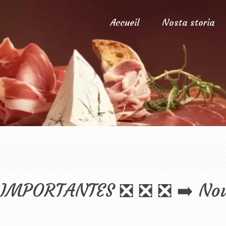
Accueil
Nosta storia
MPORTANTES ❎ ❎ ❎ ➡️ Nouv