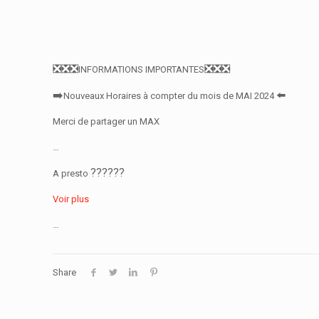
❎
❎
❎
❎
❎
❎
INFORMATIONS IMPORTANTES
➡️
⬅️
Nouveaux Horaires à compter du mois de MAI 2024
Merci de partager un MAX
…
??
??
??
A presto
Voir plus
…
Share