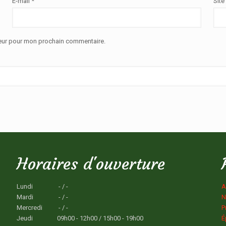
E-mail
*
Site
teur pour mon prochain commentaire.
Horaires d'ouverture
Lundi
- / -
A
Mardi
- / -
N
Mercredi
- / -
P
Jeudi
09h00 - 12h00 / 15h00 - 19h00
É