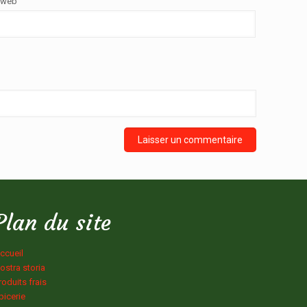
 web
Plan du site
ccueil
ostra storia
roduits frais
picerie