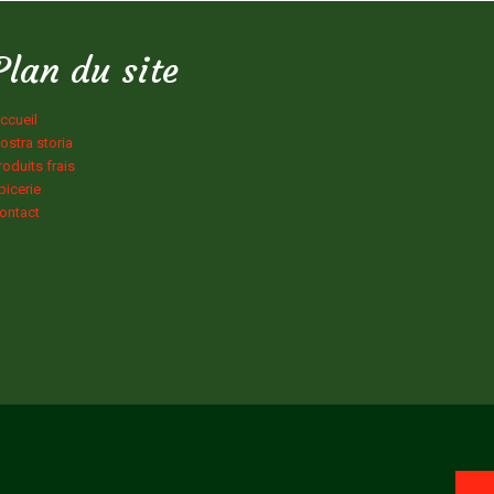
Plan du site
ccueil
ostra storia
roduits frais
picerie
ontact